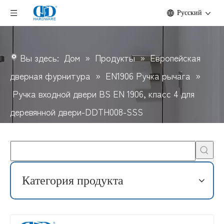
Pусский
Вы здесь:
Дом
»
Продукты
»
Европейская
дверная фурнитура
»
EN1906 Ручка рычага
»
Ручка входной двери BS EN 1906, класс 4 для
деревянной двери-DDTH008-SSS
Категория продукта