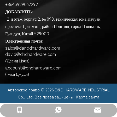
+86-13929037292
ДОБАВЛЯТЬ:
12-й этаж, корпус 2, № 898, техническая зона Кэчуан,
проспект Цзянмэнь, район Пэнцзян, город Цзянмэнь,
Гуандун, Китай 529000
Электронная почта:
sales@danddhardware.com
david@dndhardware.com
(Дэвид Цзян)
account@dndhardware.com
(г-жа Джуди)
Авторское право ©️
2026
D&D HARDWARE INDUSTRIAL
Co., Ltd. Все права защищены |
Карта сайта
sales@danddhardware.com
+86-13929037292
+86-13929037292