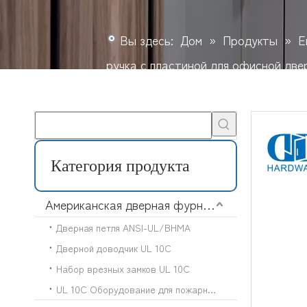
Вы здесь:
Дом
»
Продукты
»
Е
ручка с пластиной для офисной дв
Категория продукта
Американская дверная фурнитура
Дверная петля ANSI-UL/BHMA
Дверной доводчик UL 10C
Набор врезных замков UL 10C
UL 10C Оборудование для пожарного выхода