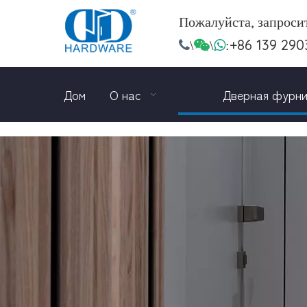
Пожалуйста, запроси
+86 139 290

\

\

:
Дом
О нас
Дверная фурн