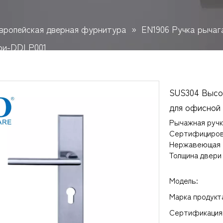
вропейская дверная фурнитура
»
EN1906 Ручка рычаг
ери-DDLP001
SUS304 Высок
для офисной
Рычажная ручк
Сертифицирован
Нержавеющая с
Толщина двери
Модель:
Марка продукт
Сертификация