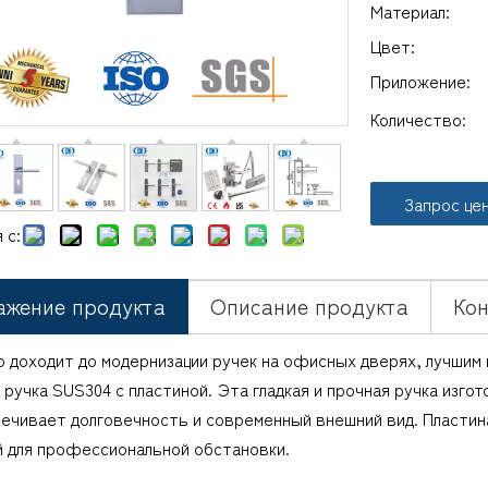
Материал:
Цвет:
Приложение:
Количество:
Запрос це
 с:
ажение продукта
Описание продукта
Кон
ло доходит до модернизации ручек на офисных дверях, лучши
ручка SUS304 с пластиной. Эта гладкая и прочная ручка изго
ечивает долговечность и современный внешний вид. Пластина
й для профессиональной обстановки.