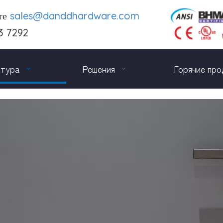
те
sales@danddhardware.com
3 7292
итура
Решения
Горячие про