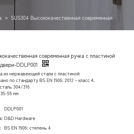
а
»
SUS304 Высококачественная современная
окачественная современная ручка с пластиной
 двери-DDLP001
а из нержавеющей стали с пластиной
о по стандарту BS EN 1906: 2012 – класс 4.
таль 304/316
 35-55 мм
DDLP001
а:
D&D Hardware
:
BS EN 1906: степень 4