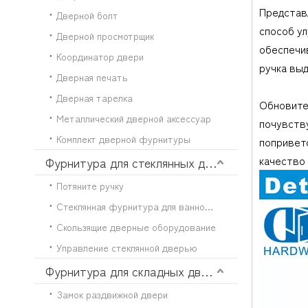
Представ
Дверной болт
способ ул
Дверной просмотрщик
обеспечив
Координатор двери
ручка вы
Дверная печать
Дверная тарелка
Обновите
Металлический дверной аксессуар
почувству
Комплект дверной фурнитуры
попривет
качество 
Фурнитура для стеклянных дверей
Потяните ручку
Стеклянная фурнитура для ванной комнаты
Скользящие дверные оборудование
Управление стеклянной дверью
Фурнитура для складных дверей
Замок раздвижной двери